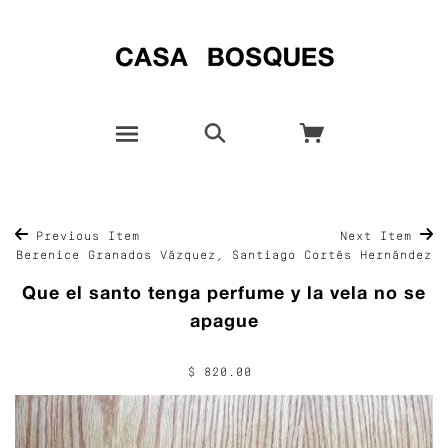
Previous Item
Next Item
Berenice Granados Vázquez, Santiago Cortés Hernández
Que el santo tenga perfume y la vela no se
apague
$ 820.00