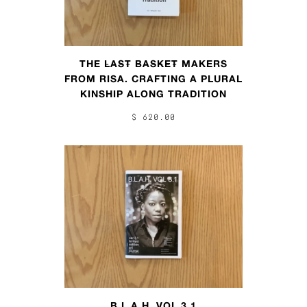
THE L̶A̶S̶T̶ B̶A̶S̶K̶E̶T̶ MAKERS
FROM RISA. CRAFTING A PLURAL
KINSHIP ALONG TRADITION
$ 620.00
B.L.A.H. VOL 3.1