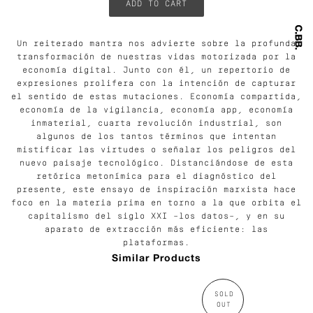
Un reiterado mantra nos advierte sobre la profunda
transformación de nuestras vidas motorizada por la
economía digital. Junto con él, un repertorio de
expresiones prolifera con la intención de capturar
el sentido de estas mutaciones. Economía compartida,
economía de la vigilancia, economía app, economía
inmaterial, cuarta revolución industrial, son
algunos de los tantos términos que intentan
mistificar las virtudes o señalar los peligros del
nuevo paisaje tecnológico. Distanciándose de esta
retórica metonímica para el diagnóstico del
presente, este ensayo de inspiración marxista hace
foco en la materia prima en torno a la que orbita el
capitalismo del siglo XXI –los datos–, y en su
aparato de extracción más eficiente: las
plataformas.
Similar Products
SOLD
OUT