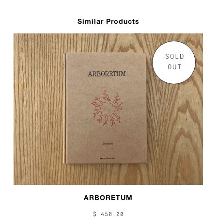
Similar Products
SOLD
OUT
ARBORETUM
$ 450.00