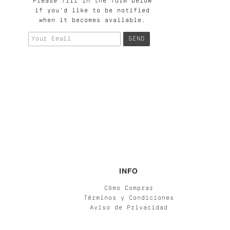
Please fill in the form below
if you'd like to be notified
when it becomes available.
INFO
Cómo Comprar
Términos y Condiciones
Aviso de Privacidad